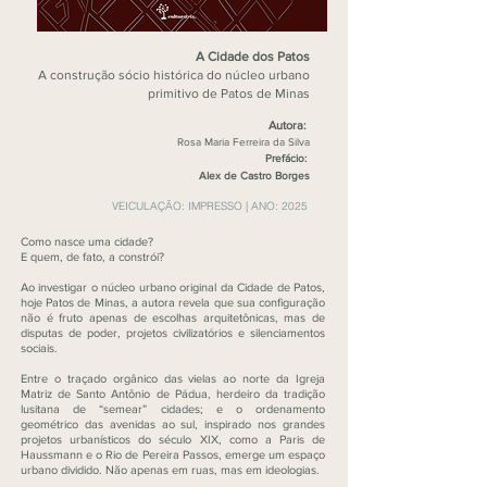
A Cidade dos Patos
A construção sócio histórica do núcleo urbano
primitivo de Patos de Minas
Autora:
Rosa Maria Ferreira da Silva
Prefácio:
Alex de Castro Borges
VEICULAÇÃO: IMPRESSO |
ANO: 2025
Como nasce uma cidade?
E quem, de fato, a constrói?
Ao investigar o núcleo urbano original da Cidade de Patos,
hoje Patos de Minas, a autora revela que sua configuração
não é fruto apenas de escolhas arquitetônicas, mas de
disputas de poder, projetos civilizatórios e silenciamentos
sociais.
Entre o traçado orgânico das vielas ao norte da Igreja
Matriz de Santo Antônio de Pádua, herdeiro da tradição
lusitana de “semear” cidades; e o ordenamento
geométrico das avenidas ao sul, inspirado nos grandes
projetos urbanísticos do século XIX, como a Paris de
Haussmann e o Rio de Pereira Passos, emerge um espaço
urbano dividido. Não apenas em ruas, mas em ideologias.