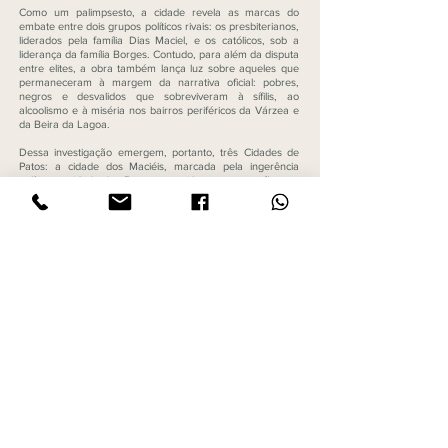
Como um palimpsesto, a cidade revela as marcas do
embate entre dois grupos políticos rivais: os presbiterianos,
liderados pela família Dias Maciel, e os católicos, sob a
liderança da família Borges. Contudo, para além da disputa
entre elites, a obra também lança luz sobre aqueles que
permaneceram à margem da narrativa oficial: pobres,
negros e desvalidos que sobreviveram à sífilis, ao
alcoolismo e à miséria nos bairros periféricos da Várzea e
da Beira da Lagoa.
Dessa investigação emergem, portanto, três Cidades de
Patos: a cidade dos Maciéis, marcada pela ingerência
política; a cidade dos Borges, erguida como oposição; e a
cidade invisibilizada dos que passaram “ao largo” da
disputa.
Com rigor historiográfico e sensibilidade analítica, esta obra
convida o leitor a percorrer ruas, conflitos e silêncios,
demonstrando que toda cidade é, antes de tudo, território
de memória, disputa e poder.
R$ 78,90
Comprar
CARACTERÍSTICAS:
Impresso | 400 páginas | Tamanho: 16x23 cm | Brochura
ISBN:
978-65-86889-42-0
| Selo: Publicações Acadêmicas