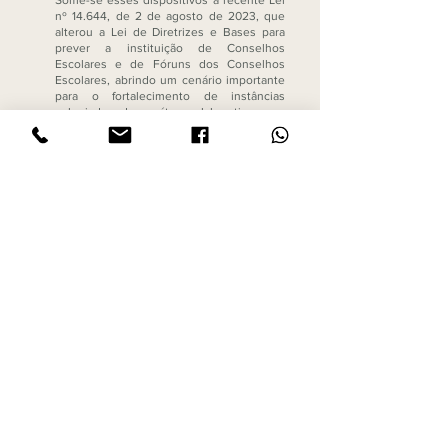
Some-se esses dispositivos a recente Lei
nº 14.644, de 2 de agosto de 2023, que
alterou a Lei de Diretrizes e Bases para
prever a instituição de Conselhos
Escolares e de Fóruns dos Conselhos
Escolares, abrindo um cenário importante
para o fortalecimento de instâncias
colegiadas de caráter colaborativo com
vistas à efetivação do processo
democrático nas unidades educacionais, e
para estabelecer que as normas da gestão
democrática do ensino público na
educação básica deverão ser definidas em
lei dos respectivos Estados e Municípios e
do Distrito Federal. Diante disso,
esperamos que este texto traga
elementos relevantes que auxiliem na
consolidação de experiências de avaliação
das unidades escolares participativas, que
se ancoram e contribuem para a gestão
democrática nas redes e instituições de
ensino.
Baixe o Ebook
CARACTERÍSTICAS:
E-book | Extensão PDF | ISBN:
978-65-998181-8-9