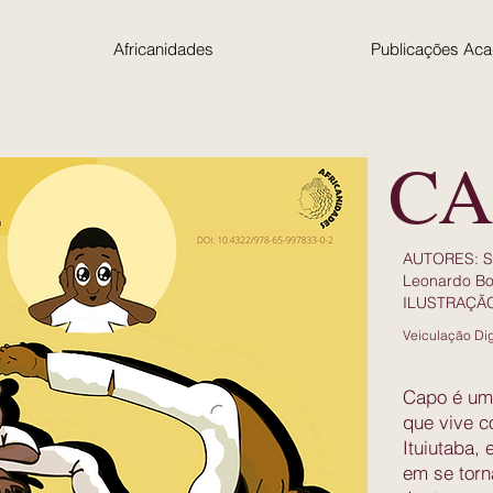
Africanidades
Publicações Ac
CA
AUTORES: Si
Leonardo Bo
ILUSTRAÇÃO:
Veiculação Dig
Capo é um 
que vive c
Ituiutaba,
em se torn