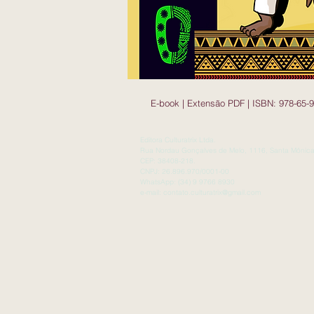
E-book | Extensão PDF | ISBN: 978-65-9
Editora Culturatrix Ltda.
Rua Nordau Gonçalves de Melo, 1116, Santa Mônica
CEP: 38408-218.
CNPJ: 26.896.970/0001-00
WhatsApp: (34) 9 9766 8930
e-mail:
contato.culturatrix@gmail.com