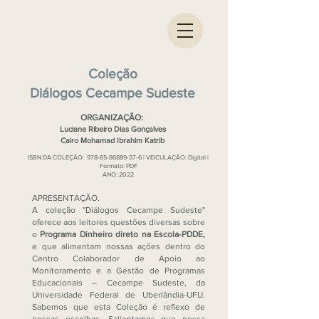
Coleção
Diálogos Cecampe Sudeste
ORGANIZAÇÃO:
Luciane Ribeiro Dias Gonçalves
Cairo Mohamad Ibrahim Katrib
ISBN DA COLEÇÃO:
978-65-86889-37-6
|
VEICULAÇÃO: Digital |
Formato: PDF
ANO: 2022
APRESENTAÇÃO.
A coleção "Diálogos Cecampe Sudeste"
oferece aos leitores questões diversas sobre
o
Programa Dinheiro direto na Escola-PDDE,
e que alimentam nossas ações dentro do
Centro Colaborador de Apoio ao
Monitoramento e a Gestão de Programas
Educacionais – Cecampe Sudeste, da
Universidade Federal de Uberlândia-UFU.
Sabemos que esta Coleção é reflexo de