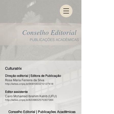
Conselho Editorial
PUBLICAÇÕES ACADÊMICAS
Culturatrix
Direção editorial | Editora de Publicação
Rosa Maria Ferreira da Silva
http://lattes.cnpq.br/9091003210127418
Editor assistente
Cairo Mohamad Ibrahim Katrib (UFU)
http://lattes.cnpq.br/8239652570307384
Conselho Editorial | Publicações Acadêmicas