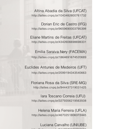
Altina Abadia da Silva (UFCAT)
http://lattes.cnpq.br/1043482800761732
Dorian Eric de Castro (IFG)
http://lattes.cnpq.br/9659690003795398
Eliane Martins de Freitas (UFCAT)
http://lattes.cnpq.br/4342606698698331
Emília Saraiva Nery (FACEMA)
http://lattes.cnpq.br/1864691674520689
Euclides Antunes de Medeiros (UFT)
http://lattes.cnpq.br/2099194343540663
Floriana Rosa da Silva (SRE-MG)
http://lattes.cnpq.br/944437319031425
Iara Toscano Correia (UFU)
http://lattes.cnpq.br/3279356219563508
Helena Maria Ferreira (UFLA)
http://lattes.cnpq.br/4670251806372445
Luciana Carvalho (UNIUBE)