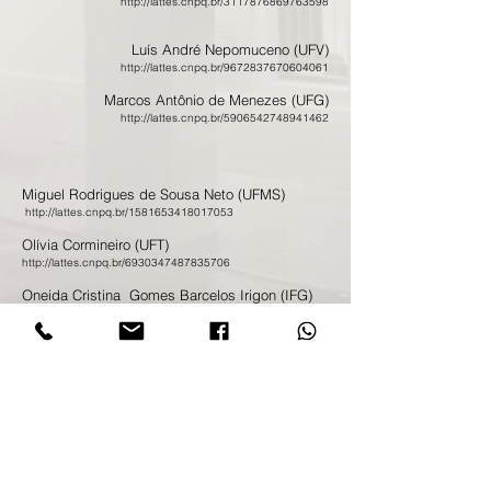
http://lattes.cnpq.br/3117876869763598
Luís André Nepomuceno (UFV)
http://lattes.cnpq.br/9672837670604061
Marcos Antônio de Menezes (UFG)
http://lattes.cnpq.br/5906542748941462
Miguel Rodrigues de Sousa Neto (UFMS)
http://lattes.cnpq.br/1581653418017053
Olívia Cormineiro (UFT)
http://lattes.cnpq.br/6930347487835706
Oneida Cristina Gomes Barcelos Irigon (IFG)
http://lattes.cnpq.br/9320717186420426
Regma Maria dos Santos (UFCAT)
http://lattes.cnpq.br/4591232218488386
Remi Castioni (UnB)
http://lattes.cnpq.br/9042288666288034
Renato Jales Silva Júnior (UFMS)
http://lattes.cnpq.br/4523153139526201