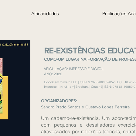
Africanidades
Publicações Ac
RE-EXISTÊNCIAS EDUCA
COMO-UM LUGAR NA FORMAÇÃO DE PROFESSO
VEICULAÇÃO: IMPRESSO E DIGITAL
ANO: 2020
E-book em formato PDF |
ISBN: 978-65-86889-05-5|
DOI: 10.4322
Impresso | 14 x21 cm| Brochura | Couché| ISBN: 978-65-86889-04
ORGANIZADORES:
Sandro Prado Santos e Gustavo Lopes Ferreira
Um caderno-re-existência. Um acon-tecim
com pequenos e desafiadores exercício
atravessados por reflexões teóricas, narrat