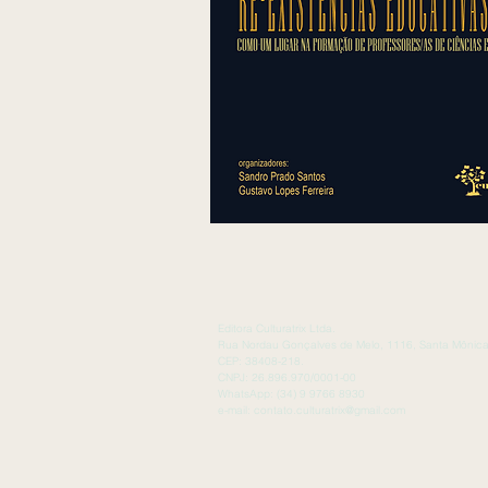
Editora Culturatrix Ltda.
Rua Nordau Gonçalves de Melo, 1116, Santa Mônica
CEP: 38408-218.
CNPJ: 26.896.970/0001-00
WhatsApp: (34) 9 9766 8930
e-mail:
contato.culturatrix@gmail.com