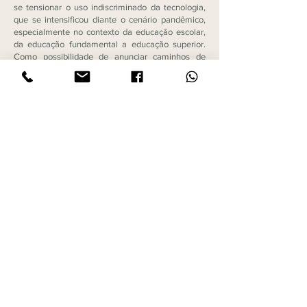
se tensionar o uso indiscriminado da tecnologia,
que se intensificou diante o cenário pandêmico,
especialmente no contexto da educação escolar,
da educação fundamental a educação superior.
Como possibilidade de anunciar caminhos de
superação dessa relação de coisificação e de
superação das queixas, a obra nos convida à
reflexão sobre a educação para a inclusão, à
revelia do paradigma integrador historicamente
enraizado no seio da sociedade. Nos convida
também a buscar táticas de superação das
mazelas que hora aprofundam sofrimentos
sociais, como a violência doméstica, a violência
escolar, a dependência química. E, ainda,
problematiza as práticas docentes atreladas ao
contexto da educação a distância, da educação
presencial remota, quer seja por meio das tele
aulas, quer seja por meio dos diferentes
ambientes virtuais de aprendizagem.
Conheça o NEPIE
Núcleo de Estudos e Pesquisas Infância e Educação -
UFCAT
Baixe o Ebook