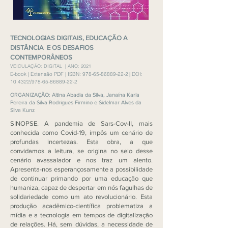
TECNOLOGIAS DIGITAIS, EDUCAÇÃO A
DISTÂNCIA E OS DESAFIOS
CONTEMPORÂNEOS
VEICULAÇÃO: DIGITAL |
ANO: 2021
E-book | Extensão PDF | ISBN:
978-65-86889-22-2
| DOI:
10.4322/978-65-86889-22-2
ORGANIZAÇÃO: Altina Abadia da Silva, Janaína Karla
Pereira da Silva Rodrigues Firmino e Sidelmar Alves da
Silva Kunz
SINOPSE. A pandemia de Sars-Cov-II, mais
conhecida como Covid-19, impôs um cenário de
profundas incertezas. Esta obra, a que
convidamos a leitura, se origina no seio desse
cenário avassalador e nos traz um alento.
Apresenta-nos esperançosamente a possibilidade
de continuar primando por uma educação que
humaniza, capaz de despertar em nós fagulhas de
solidariedade como um ato revolucionário. Esta
produção acadêmico-científica problematiza a
mídia e a tecnologia em tempos de digitalização
de relações. Há, sem dúvidas, a necessidade de