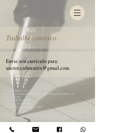
Trabalhe conosco
Envie seu currículo para:
auctor.culturatrix@gmail.com
Editora Culturatrix Ltda.
Rua Nordau Gonçalves de Melo, 1116, Santa Mônica. Uberlândia, MG.
CEP:
38408-218
.
CNPJ:
26.896.970
/0001-00
WhatsApp:
(34) 9 9766 8930
e-mail:
contato.culturatrix@gmail.com